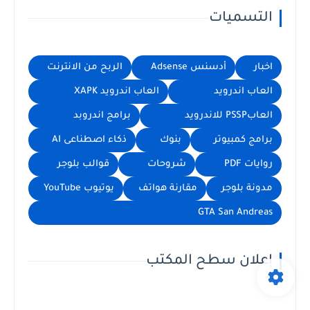
التسميات
اخبار
أدسنس Adsense
الربح من الانترنت
العاب اندرويد
العاب اندرويد XAPK
العابPSSP للاندرويد
برامج اندروبد
برامج كمبيوتر
بنوك
ذكاء اصطناعى AI
روايات PDF
شروحات
قوالب بلوجر
مدونة بلوجر
مقارنة هواتف
يوتيوب YouTube
GTA San Andreas
إعلان سطح المكتب