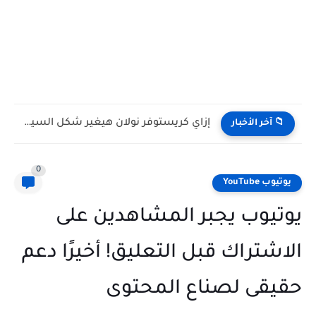
متخليش مجهودك يضيع في بريمير! | حل جميع أخطاء التصدير...
📁 آخر الأخبار
0
يوتيوب YouTube
يوتيوب يجبر المشاهدين على
الاشتراك قبل التعليق! أخيرًا دعم
حقيقى لصناع المحتوى