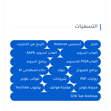
التسميات
اخبار
أدسنس Adsense
الربح من الانترنت
العاب اندرويد
العاب اندرويد XAPK
العابPSSP للاندرويد
برامج اندروبد
برامج كمبيوتر
بنوك
ذكاء اصطناعى AI
روايات PDF
شروحات
قوالب بلوجر
مدونة بلوجر
مقارنة هواتف
يوتيوب YouTube
GTA San Andreas