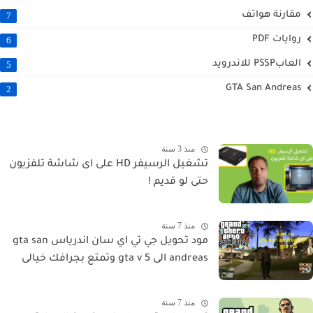
مقارنة هواتف
7
روايات PDF
6
العابPSSP للاندرويد
5
GTA San Andreas
2
منذ 3 سنة
تشغيل الرسيفر HD على اى شاشة تلفزيون
حتى لو قديم !
منذ 7 سنة
مود تحويل جي تي اي سان اندرياس gta san
andreas الى gta v 5 وتمتع بجرافك خيالى
منذ 7 سنة