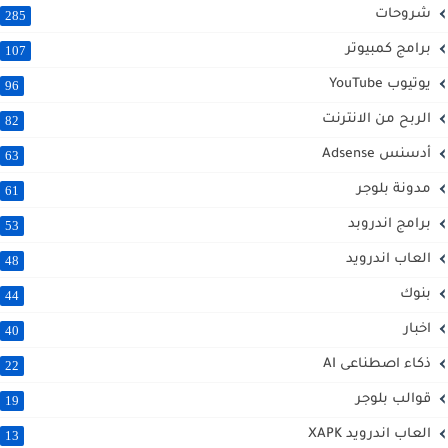
شروحات
285
برامج كمبيوتر
107
يوتيوب YouTube
96
الربح من الانترنت
82
أدسنس Adsense
63
مدونة بلوجر
61
برامج اندروبد
53
العاب اندرويد
48
بنوك
44
اخبار
40
ذكاء اصطناعى AI
22
قوالب بلوجر
19
العاب اندرويد XAPK
13