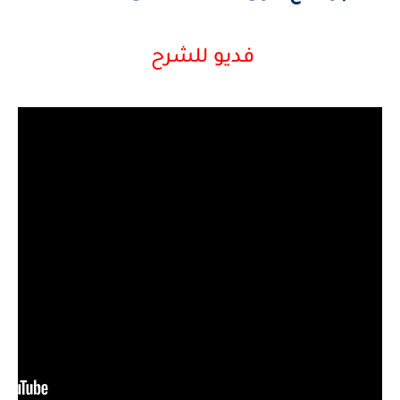
فديو للشرح