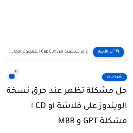
عاصفة في Blogger: أنظمة Google الآلية تغلق مئات المدونات بالخطأ...
📁 آخر الأخبار
0
شروحات
حل مشكلة تظهر عند حرق نسخة
الويندوز على فلاشة او CD ا
مشكلة GPT و MBR