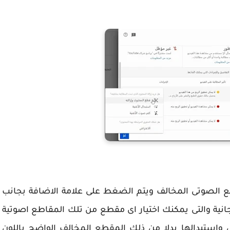
ع الصوتى المخالف ويتم الضغط على علامة الاضافة بجانب
نية والتى يمكنك اختيار اى مقطع من تلك المقاطع اصوتية
ى واستبدالها بدلا من ذلك المقطع المخالف الواضح باللون