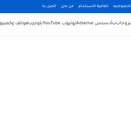
لخصوصيه
اتفاقية الاستخدام
من نحن
اتصل بنا
شروحات
أدسنس Adsense
يوتيوب YouTube
بلوجر
هواتف وكمبيوت