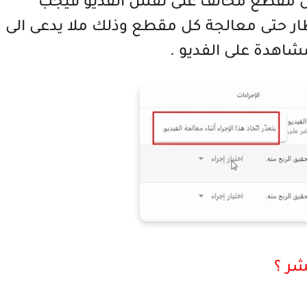
 من مقطع مخالف على نفس الفديو فيجب
ار حتى معالجة كل مقطع وذلك ملا يدعى الى
اهدة على الفديو .
شر ؟