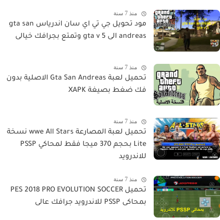
منذ 7 سنة
مود تحويل جي تي اي سان اندرياس gta san
andreas الى gta v 5 وتمتع بجرافك خيالى
منذ 7 سنة
تحميل لعبة Gta San Andreas الاصلية بدون
فك ضغط بصيغة XAPK
منذ 7 سنة
تحميل لعبة المصارعة wwe All Stars نسخة
Lite بحجم 370 ميجا فقط لمحاكي PSSP
للاندرويد
منذ 7 سنة
تحميل PES 2018 PRO EVOLUTION SOCCER
بمحاكى PSSP للاندرويد جرافك عالى