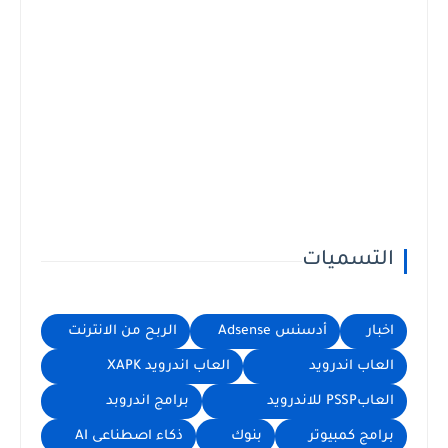
التسميات
اخبار
أدسنس Adsense
الربح من الانترنت
العاب اندرويد
العاب اندرويد XAPK
العابPSSP للاندرويد
برامج اندروبد
برامج كمبيوتر
بنوك
ذكاء اصطناعى AI