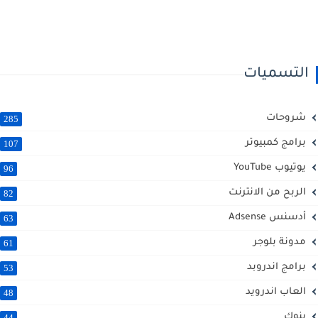
التسميات
شروحات
285
برامج كمبيوتر
107
يوتيوب YouTube
96
الربح من الانترنت
82
أدسنس Adsense
63
مدونة بلوجر
61
برامج اندروبد
53
العاب اندرويد
48
بنوك
44