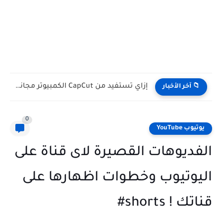
عاصفة في Blogger: أنظمة Google الآلية تغلق مئات المدونات بالخطأ...
📁 آخر الأخبار
0
يوتيوب YouTube
الفديوهات القصيرة لاى قناة على
اليوتيوب وخطوات اظهارها على
قناتك ! shorts#