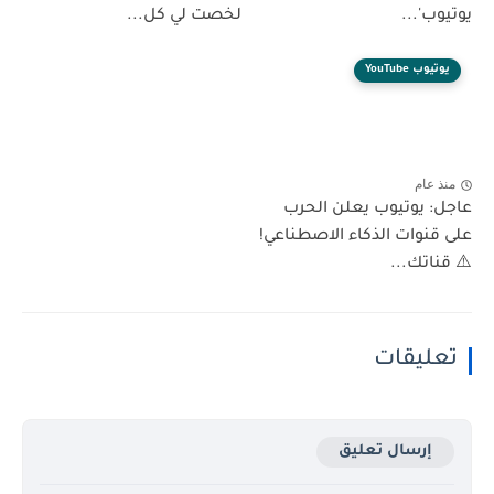
يوتيوب'...
لخصت لي كل...
يوتيوب YouTube
منذ عام
عاجل: يوتيوب يعلن الحرب
على قنوات الذكاء الاصطناعي!
⚠️ قناتك...
تعليقات
إرسال تعليق