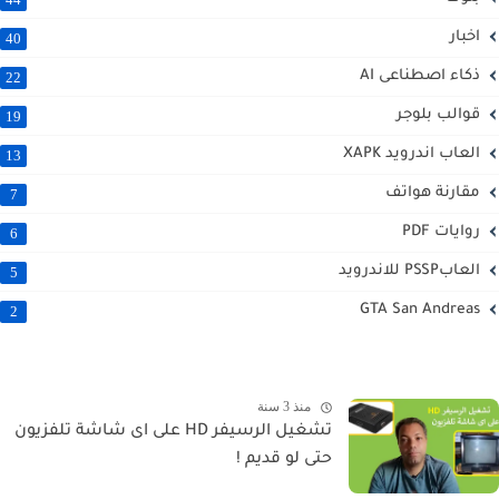
اخبار
40
ذكاء اصطناعى AI
22
قوالب بلوجر
19
العاب اندرويد XAPK
13
مقارنة هواتف
7
روايات PDF
6
العابPSSP للاندرويد
5
GTA San Andreas
2
منذ 3 سنة
تشغيل الرسيفر HD على اى شاشة تلفزيون
حتى لو قديم !