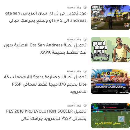
منذ 7 سنة
مود تحويل جي تي اي سان اندرياس gta san
andreas الى gta v 5 وتمتع بجرافك خيالى
منذ 7 سنة
تحميل لعبة Gta San Andreas الاصلية بدون
فك ضغط بصيغة XAPK
منذ 7 سنة
تحميل لعبة المصارعة wwe All Stars نسخة
Lite بحجم 370 ميجا فقط لمحاكي PSSP
للاندرويد
منذ 7 سنة
تحميل PES 2018 PRO EVOLUTION SOCCER
بمحاكى PSSP للاندرويد جرافك عالى