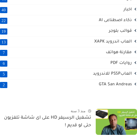
اخبار
40
ذكاء اصطناعى AI
22
قوالب بلوجر
19
العاب اندرويد XAPK
13
مقارنة هواتف
7
روايات PDF
6
العابPSSP للاندرويد
5
GTA San Andreas
2
منذ 3 سنة
تشغيل الرسيفر HD على اى شاشة تلفزيون
حتى لو قديم !