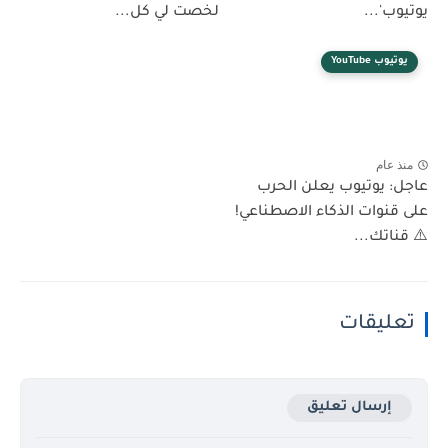
يوتيوب'...
لخصت لي كل...
يوتيوب YouTube
منذ عام
عاجل: يوتيوب يعلن الحرب
على قنوات الذكاء الاصطناعي!
⚠️ قناتك...
تعليقات
إرسال تعليق