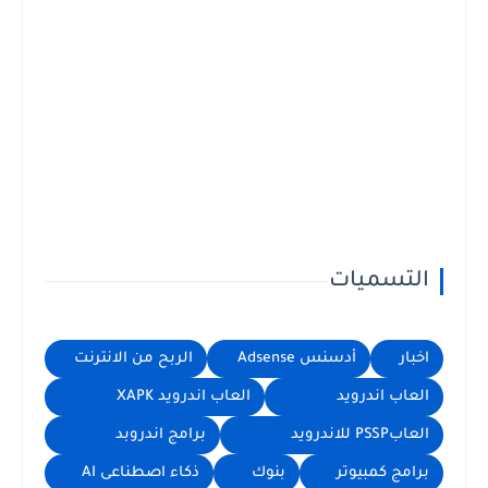
التسميات
اخبار
أدسنس Adsense
الربح من الانترنت
العاب اندرويد
العاب اندرويد XAPK
العابPSSP للاندرويد
برامج اندروبد
برامج كمبيوتر
بنوك
ذكاء اصطناعى AI