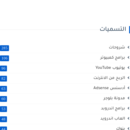
التسميات
شروحات
285
برامج كمبيوتر
106
يوتيوب YouTube
96
الربح من الانترنت
82
أدسنس Adsense
63
مدونة بلوجر
60
برامج اندروبد
53
العاب اندرويد
48
بنوك
44