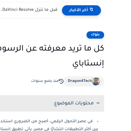
قبل ما تنزل DaVinci Resolve.. مشكلة CUDA ومقارنة مع Premiere...
📁 آخر الأخبار
بنوك
كل ما تريد معرفته عن الرسوم 
إنستاباي
Dragon4Tech
منذ بضع سنوات
محتويات الموضوع
في عصر التحول الرقمي، أصبح من الضروري استخدام 