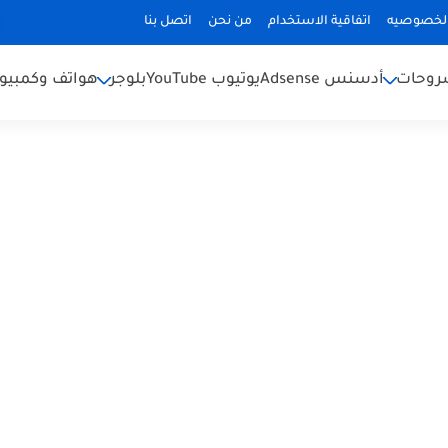
لخصوصيه
اتفاقية الاستخدام
من نحن
اتصل بنا
شروحات
أدسنس Adsense
يوتيوب YouTube
بلوجر
هواتف وكمبيوت