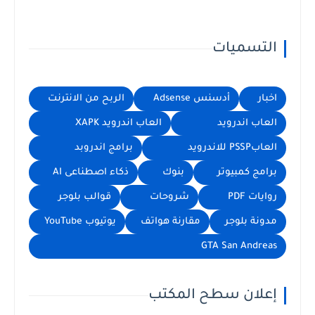
التسميات
اخبار
أدسنس Adsense
الربح من الانترنت
العاب اندرويد
العاب اندرويد XAPK
العابPSSP للاندرويد
برامج اندروبد
برامج كمبيوتر
بنوك
ذكاء اصطناعى AI
روايات PDF
شروحات
قوالب بلوجر
مدونة بلوجر
مقارنة هواتف
يوتيوب YouTube
GTA San Andreas
إعلان سطح المكتب