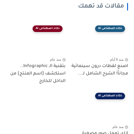
مقالات قد تهمك
ذكاء اصطناعى AI
ذكاء اصطناعى AI
منذ 8 أيام
منذ عام
اصنع لقطات درون سينمائية
بتقنية الـ Infographic..
مجاناً! الشرح الشامل لـ...
استكشف [اسم المنتج] من
الداخل للخارج
ذكاء اصطناعى AI
منذ عام
ازاي تعمل صور مصغرة