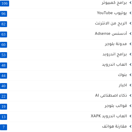
برامج كمبيوتر
106
يوتيوب YouTube
96
الربح من الانترنت
82
أدسنس Adsense
63
مدونة بلوجر
60
برامج اندروبد
53
العاب اندرويد
48
بنوك
44
اخبار
40
ذكاء اصطناعى AI
22
قوالب بلوجر
19
العاب اندرويد XAPK
13
مقارنة هواتف
7