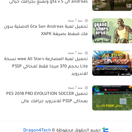
andreas الى gta v 5 وتمتع بجرافك خيالى
منذ 7 سنة
تحميل لعبة Gta San Andreas الاصلية بدون
فك ضغط بصيغة XAPK
منذ 7 سنة
تحميل لعبة المصارعة wwe All Stars نسخة
Lite بحجم 370 ميجا فقط لمحاكي PSSP
للاندرويد
منذ 7 سنة
تحميل PES 2018 PRO EVOLUTION SOCCER
بمحاكى PSSP للاندرويد جرافك عالى
جميع الحقوق محفوظة ©
Dragon4Tech