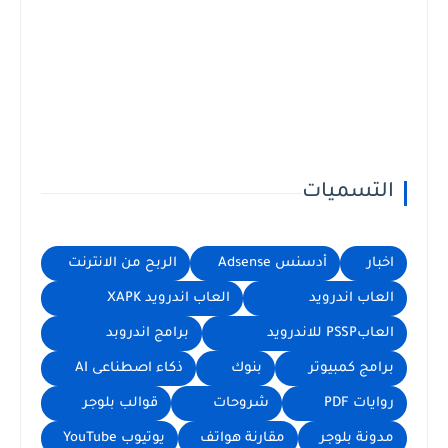
التسميات
اخبار
أدسنس Adsense
الربح من الانترنت
العاب اندرويد
العاب اندرويد XAPK
العابPSSP للاندرويد
برامج اندروبد
برامج كمبيوتر
بنوك
ذكاء اصطناعى AI
روايات PDF
شروحات
قوالب بلوجر
مدونة بلوجر
مقارنة هواتف
يوتيوب YouTube