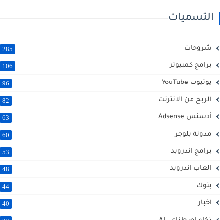
التسميات
شروحات
285
برامج كمبيوتر
106
يوتيوب YouTube
96
الربح من الانترنت
82
أدسنس Adsense
63
مدونة بلوجر
60
برامج اندروبد
53
العاب اندرويد
48
بنوك
44
اخبار
40