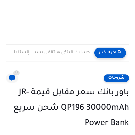
حسابك البنكي هيتقفل بسبب إنستا باي! (رسالة تحذيرية حقيقية مش...
📁 آخر الأخبار
0
شروحات
باور بانك سعر مقابل قيمة JR-
QP196 30000mAh شحن سريع
Power Bank