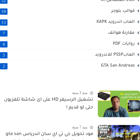
ذكاء اصطناعى AI
22
قوالب بلوجر
19
العاب اندرويد XAPK
13
مقارنة هواتف
7
روايات PDF
6
العابPSSP للاندرويد
5
GTA San Andreas
2
منذ 3 سنة
تشغيل الرسيفر HD على اى شاشة تلفزيون
حتى لو قديم !
منذ 7 سنة
مود تحويل جي تي اي سان اندرياس gta san