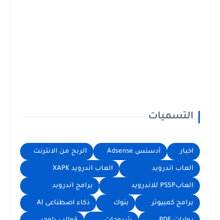
التسميات
اخبار
أدسنس Adsense
الربح من الانترنت
العاب اندرويد
العاب اندرويد XAPK
العابPSSP للاندرويد
برامج اندروبد
برامج كمبيوتر
بنوك
ذكاء اصطناعى AI