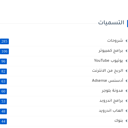
التسميات
شروحات
285
برامج كمبيوتر
106
يوتيوب YouTube
96
الربح من الانترنت
82
أدسنس Adsense
63
مدونة بلوجر
60
برامج اندروبد
53
العاب اندرويد
48
بنوك
44