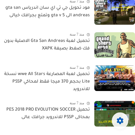
منذ 7 سنة
مود تحويل جي تي اي سان اندرياس gta san
andreas الى gta v 5 وتمتع بجرافك خيالى
منذ 7 سنة
تحميل لعبة Gta San Andreas الاصلية بدون
فك ضغط بصيغة XAPK
منذ 7 سنة
تحميل لعبة المصارعة wwe All Stars نسخة
Lite بحجم 370 ميجا فقط لمحاكي PSSP
للاندرويد
منذ 7 سنة
تحميل PES 2018 PRO EVOLUTION SOCCER
بمحاكى PSSP للاندرويد جرافك عالى