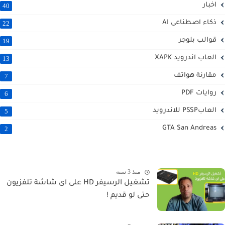
اخبار
40
ذكاء اصطناعى AI
22
قوالب بلوجر
19
العاب اندرويد XAPK
13
مقارنة هواتف
7
روايات PDF
6
العابPSSP للاندرويد
5
GTA San Andreas
2
منذ 3 سنة
تشغيل الرسيفر HD على اى شاشة تلفزيون
حتى لو قديم !