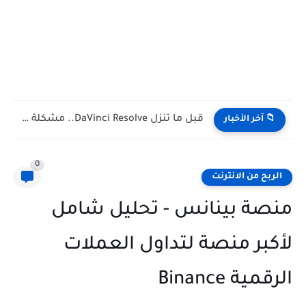
حسابك البنكي هيتقفل بسبب إنستا باي! (رسالة تحذيرية حقيقية مش...
📁 آخر الأخبار
0
الربح من الانترنت
منصة بينانس - تحليل شامل
لأكبر منصة لتداول العملات
الرقمية Binance