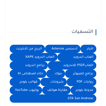
التسميات
اخبار
أدسنس Adsense
الربح من الانترنت
العاب اندرويد
العاب اندرويد XAPK
العابPSSP للاندرويد
برامج اندروبد
برامج كمبيوتر
بنوك
ذكاء اصطناعى AI
روايات PDF
شروحات
قوالب بلوجر
مدونة بلوجر
مقارنة هواتف
يوتيوب YouTube
GTA San Andreas