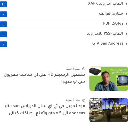
العاب اندرويد XAPK
13
مقارنة هواتف
7
روايات PDF
6
العابPSSP للاندرويد
5
GTA San Andreas
2
منذ 3 سنة
تشغيل الرسيفر HD على اى شاشة تلفزيون
حتى لو قديم !
منذ 7 سنة
مود تحويل جي تي اي سان اندرياس gta san
andreas الى gta v 5 وتمتع بجرافك خيالى