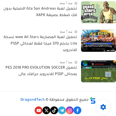
منذ 7 سنة
تحميل لعبة Gta San Andreas الاصلية بدون
فك ضغط بصيغة XAPK
منذ 7 سنة
تحميل لعبة المصارعة wwe All Stars نسخة
Lite بحجم 370 ميجا فقط لمحاكي PSSP
للاندرويد
منذ 7 سنة
تحميل PES 2018 PRO EVOLUTION SOCCER
بمحاكى PSSP للاندرويد جرافك عالى
جميع الحقوق محفوظة ©
Dragon4Tech