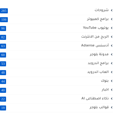
شروحات
285
برامج كمبيوتر
106
يوتيوب YouTube
96
الربح من الانترنت
82
أدسنس Adsense
63
مدونة بلوجر
60
برامج اندروبد
53
العاب اندرويد
48
بنوك
44
اخبار
40
ذكاء اصطناعى AI
22
قوالب بلوجر
19