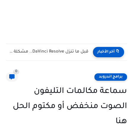
حسابك البنكي هيتقفل بسبب إنستا باي! (رسالة تحذيرية حقيقية مش...
📁 آخر الأخبار
0
برامج اندروبد
سماعة مكالمات التليفون
الصوت منخفض أو مكتوم الحل
هنا