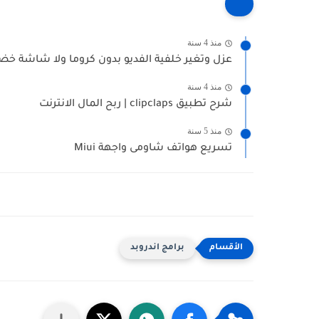
منذ 4 سنة
عزل وتغير خلفية الفديو بدون كروما ولا شاشة خضرا
منذ 4 سنة
شرح تطبيق clipclaps | ربح المال الانترنت
منذ 5 سنة
تسريع هواتف شاومى واجهة Miui
برامج اندروبد