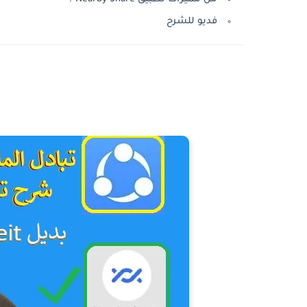
فديو للشرح