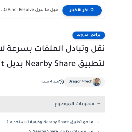
قبل ما تنزل DaVinci Resolve.. مشكلة CUDA ومقارنة مع Premiere...
📁 آخر الأخبار
برامج اندروبد
نقل وتبادل الملفات بسرعة لا
لتطبيق Nearby Share بديل Shareit
Dragon4Tech
منذ 4 سنة
محتويات الموضوع
ما هو تطبيق Nearby Share وكيفية الاستخدام ؟
من مميزات تطبيق Nearby Share ؟