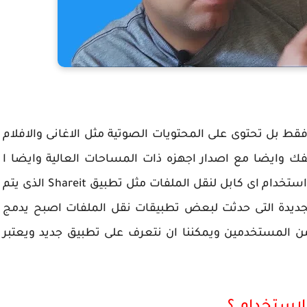
ط بل تحتوى على المحتويات الصوتية مثل الاغانى والافلام
تفك وايضا مع اصدار اجهزه ذات المساحات العالية وايضا ا
لملفات التى يصعب نقلها يمكنك ارسالها بدون استخدام اى كابل لنقل الملفات مثل تطبيق Shareit الذى يتم
لجديدة التى حدثت لبعض تطبيقات نقل الملفات اصبح يدمج
ر من المستخدمين ويمكننا ان نتعرف على تطبيق جديد ويعتبر