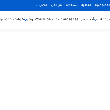
لخصوصيه
اتفاقية الاستخدام
من نحن
اتصل بنا
شروحات
أدسنس Adsense
يوتيوب YouTube
بلوجر
هواتف وكمبيوت