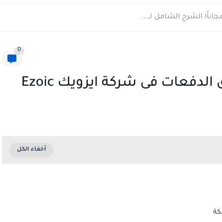
ناً! الشرح الشامل لـ...
0
دفعات فى شركة ايزويك Ezoic
بكة