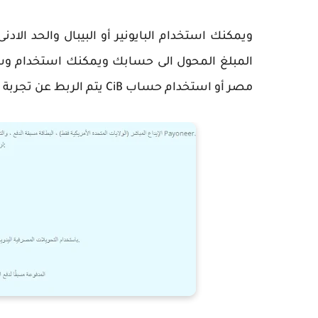
مصر أو استخدام حساب CiB يتم الربط عن تجربة شخصية بحساب البيبال أو بايونيرز.