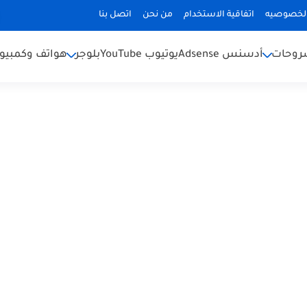
لخصوصيه
اتفاقية الاستخدام
من نحن
اتصل بنا
شروحات
أدسنس Adsense
يوتيوب YouTube
بلوجر
هواتف وكمبيوت