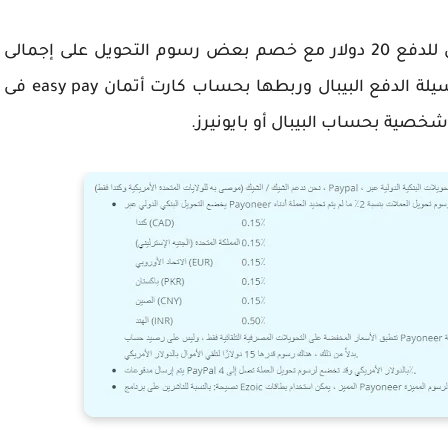
ويمكنك استخدام البايونير أو البيبال والحد الادنى للدفع 20 دولار مع خصم بعض رسوم التحويل على إجمالى
المبلغ المحول الى حسابك ويمكنك استخدام وسيلة الدفع البيبال وربطها بحساب كارت أتمان easy pay فى