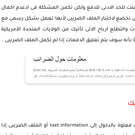
ت للحد الادنى للدفع ولكن تكمن المشكلة فى ادعدم اكمال
س تخضع لاختبار الملف الضريبى لأنها تعمل بشكل رسمى مع
التطلع ارباح الاتى تأتيك من الولايات المتحدة الأمريكية
بأنه سوف يتم تعليق الدفعات إذا لم تكمل الملف الضريبى .
يك
الخطوات بسيط عن عكس ادسنس كل ما عليك فعلوة بالدخول إلى taxt information أو الملف الضريبى إذا