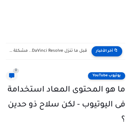
حسابك البنكي هيتقفل بسبب إنستا باي! (رسالة تحذيرية حقيقية مش...
📁 آخر الأخبار
0
يوتيوب YouTube
ما هو المحتوى المعاد استخدامة
فى اليوتيوب - لكن سلاح ذو حدين
؟