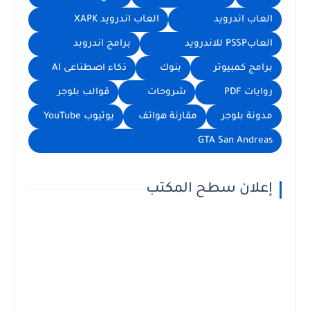
العاب اندرويد
العاب اندرويد XAPK
العابPSSP للاندرويد
برامج اندروبد
برامج كمبيوتر
بنوك
ذكاء اصطناعى AI
روايات PDF
شروحات
قوالب بلوجر
مدونة بلوجر
مقارنة هواتف
يوتيوب YouTube
GTA San Andreas
إعلان سطح المكتب