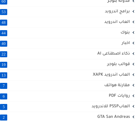
مدونة بلوجر
60
برامج اندروبد
53
العاب اندرويد
48
بنوك
44
اخبار
40
ذكاء اصطناعى AI
22
قوالب بلوجر
19
العاب اندرويد XAPK
13
مقارنة هواتف
7
روايات PDF
6
العابPSSP للاندرويد
5
GTA San Andreas
2