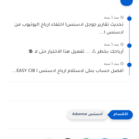
منذ 5 سنة
تحديث تقارير جوجل ادسنسI اختفاء ارباح اليوتيوب من
ادسنس I...
منذ 5 سنة
أرباحك بخطر ⚠️⁩ ⁦💲 تفعيل هذا الاختيار حتى لا ...
منذ 5 سنة
افضل حساب بنكى لاستلام ارباح ادسنس EASY CIB I...
أدسنس Adsense