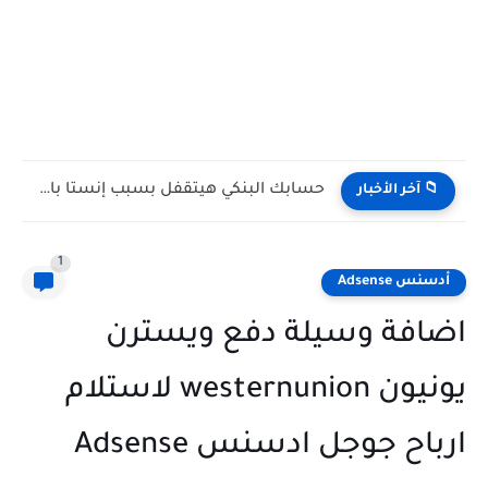
حسابك البنكي هيتقفل بسبب إنستا باي! (رسالة تحذيرية حقيقية مش...
📁 آخر الأخبار
1
أدسنس Adsense
اضافة وسيلة دفع ويسترن
يونيون westernunion لاستلام
ارباح جوجل ادسنس Adsense