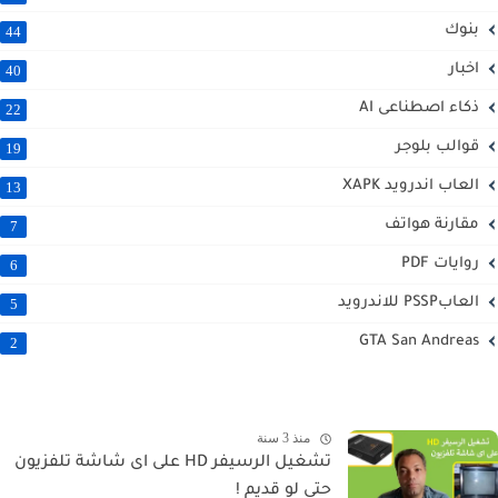
بنوك
44
اخبار
40
ذكاء اصطناعى AI
22
قوالب بلوجر
19
العاب اندرويد XAPK
13
مقارنة هواتف
7
روايات PDF
6
العابPSSP للاندرويد
5
GTA San Andreas
2
منذ 3 سنة
تشغيل الرسيفر HD على اى شاشة تلفزيون
حتى لو قديم !