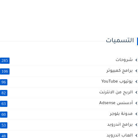
التسميات
شروحات
285
برامج كمبيوتر
106
يوتيوب YouTube
96
الربح من الانترنت
82
أدسنس Adsense
63
مدونة بلوجر
60
برامج اندروبد
53
العاب اندرويد
48