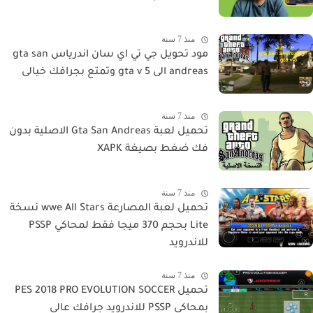
منذ 7 سنة
مود تحويل جي تي اي سان اندرياس gta san
andreas الى gta v 5 وتمتع بجرافك خيالى
منذ 7 سنة
تحميل لعبة Gta San Andreas الاصلية بدون
فك ضغط بصيغة XAPK
منذ 7 سنة
تحميل لعبة المصارعة wwe All Stars نسخة
Lite بحجم 370 ميجا فقط لمحاكي PSSP
للاندرويد
منذ 7 سنة
تحميل PES 2018 PRO EVOLUTION SOCCER
بمحاكى PSSP للاندرويد جرافك عالى