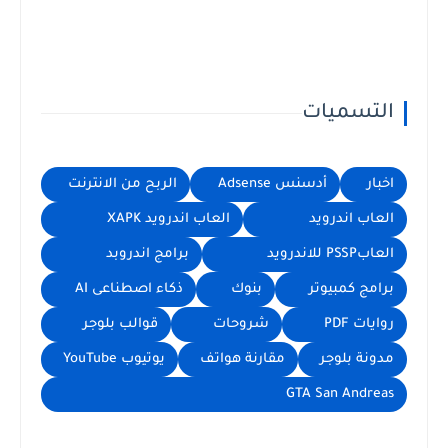
التسميات
اخبار
أدسنس Adsense
الربح من الانترنت
العاب اندرويد
العاب اندرويد XAPK
العابPSSP للاندرويد
برامج اندروبد
برامج كمبيوتر
بنوك
ذكاء اصطناعى AI
روايات PDF
شروحات
قوالب بلوجر
مدونة بلوجر
مقارنة هواتف
يوتيوب YouTube
GTA San Andreas