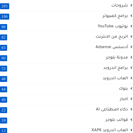
شروحات
285
برامج كمبيوتر
106
يوتيوب YouTube
96
الربح من الانترنت
82
أدسنس Adsense
63
مدونة بلوجر
60
برامج اندروبد
53
العاب اندرويد
48
بنوك
44
اخبار
40
ذكاء اصطناعى AI
22
قوالب بلوجر
19
العاب اندرويد XAPK
13