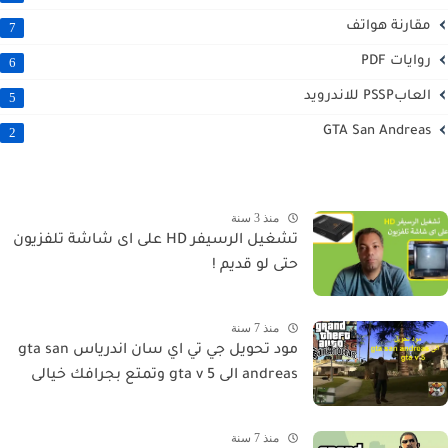
مقارنة هواتف
7
روايات PDF
6
العابPSSP للاندرويد
5
GTA San Andreas
2
منذ 3 سنة
تشغيل الرسيفر HD على اى شاشة تلفزيون
حتى لو قديم !
منذ 7 سنة
مود تحويل جي تي اي سان اندرياس gta san
andreas الى gta v 5 وتمتع بجرافك خيالى
منذ 7 سنة