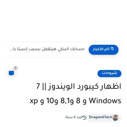
حسابك البنكي هيتقفل بسبب إنستا باي! (رسالة تحذيرية حقيقية مش...
📁 آخر الأخبار
0
شروحات
اظهار كيبورد الويندوز || 7
Windows و 8 و8,1 و10 و xp
Dragon4Tech
منذ 6 سنة