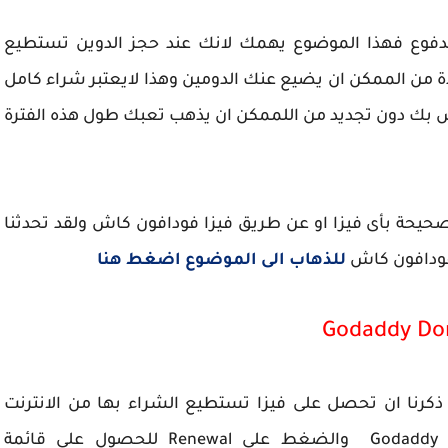
دفوع فهذا الموضوع يهمك لانك عند حجز الدوين تستطيع
دة من الممكن ان يضيع عنك الدومين وهذا لايعتبر شراء كامل
ص بك دون تجديد من اللممكن ان يذهب تعبك طول هذه الفترة
حيحة بأى فيزا او عن طريق فيزا فودافون كاش ولقد تحدثنا
فودافون كاش
للذهاب الى الموضوع اضغط هنا
كرنا ان تحصل على فيزا تستطيع الشراء بها من الانترنت
والذهاب الى الحساب الخاص بك على جوادى Godaddy والضغط على Renewal للحصول على قائمة