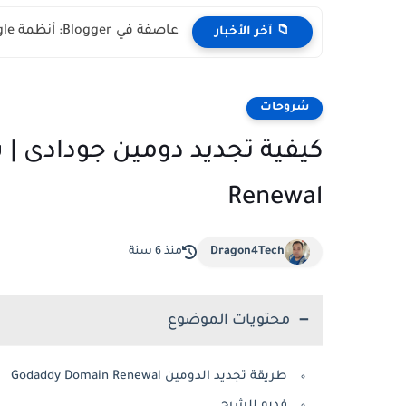
عاصفة في Blogger: أنظمة Google الآلية تغلق مئات المدونات بالخطأ...
📁 آخر الأخبار
شروحات
Renewal
Dragon4Tech
منذ 6 سنة
محتويات الموضوع
طريقة تجديد الدومين Godaddy Domain Renewal
فديو للشرح