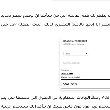
وف تظهر لك هذه القائمة التى من شأنها ان توضح سعر تجديد
الدومين وسوف يظهر لك السعر وبحثب دولتى مصر انا ادفع بالجنية المصرى لذلك اخترت العملة EGP حتى
ثم تذهب الى قائمة الدفع وتضغط على Add payment وتملأ البيانات المطلوبة فى الحقول التى تخصها حتى يتم
تخدم فيزا فودافون كاش عليك ان تتأكد انك تستخدم الجنية