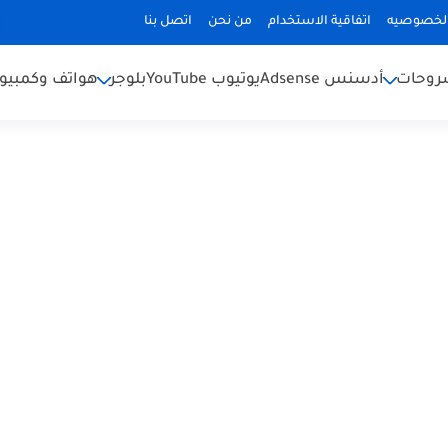
لخصوصيه
اتفاقية الاستخدام
من نحن
اتصل بنا
شروحات
أدسنس Adsense
يوتيوب YouTube
بلوجر
هواتف وكمبيوت