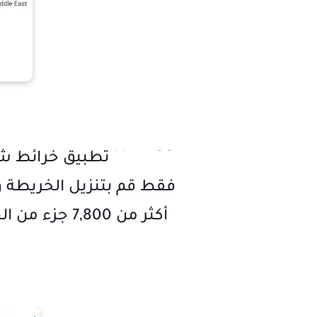
Maps 2Go pro تطبيق خرائط شوارع العالم لا تحتاج الى انترنت للاندرويد
فقط قم بتنزيل الخريطة و
أكثر من 7,800 جزء من الخريطة حول مقسمة حول العالم