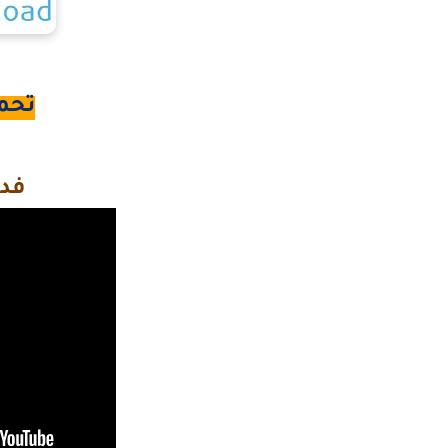
تحم
فدي