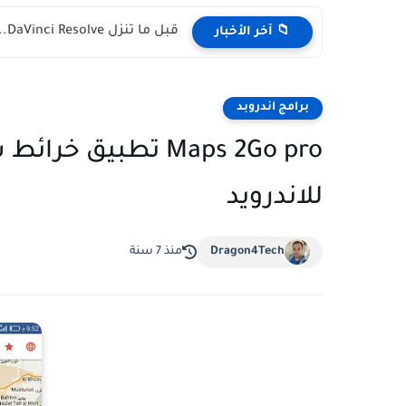
قبل ما تنزل DaVinci Resolve.. مشكلة CUDA ومقارنة مع Premiere...
📁 آخر الأخبار
برامج اندروبد
Maps 2Go pro تطبيق 
للاندرويد
Dragon4Tech
منذ 7 سنة