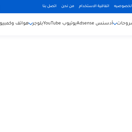
لخصوصيه
اتفاقية الاستخدام
من نحن
اتصل بنا
شروحات
أدسنس Adsense
يوتيوب YouTube
بلوجر
هواتف وكمبيوت