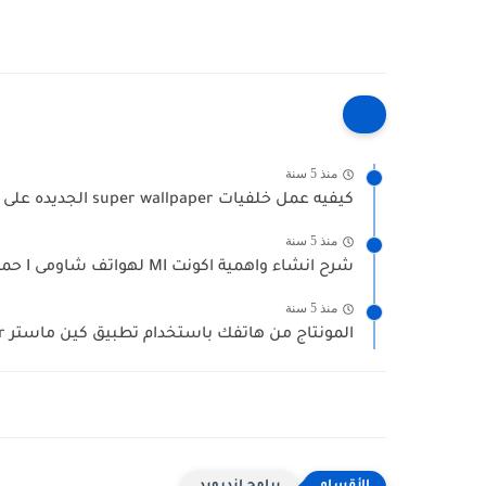
منذ 5 سنة
كيفيه عمل خلفيات super wallpaper الجديده على miui 12, miui...
منذ 5 سنة
شرح انشاء واهمية اكونت MI لهواتف شاومى I حماية واسترجاع...
منذ 5 سنة
المونتاج من هاتفك باستخدام تطبيق كين ماستر I kein master...