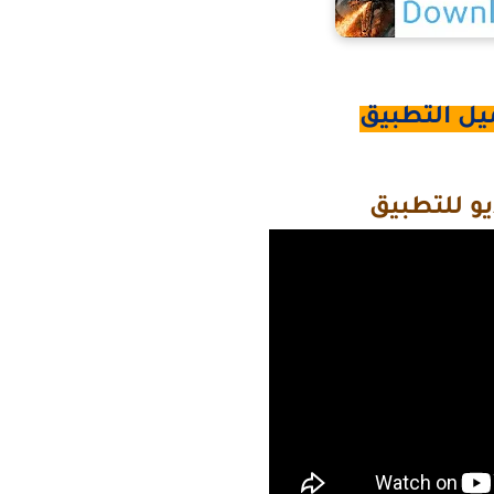
يل التطبيق
و للتطبيق