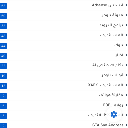
أدسنس Adsense
63
مدونة بلوجر
60
برامج اندروبد
53
العاب اندرويد
48
بنوك
44
اخبار
40
ذكاء اصطناعى AI
22
قوالب بلوجر
19
العاب اندرويد XAPK
13
مقارنة هواتف
7
روايات PDF
6
العابPSSP للاندرويد
5
GTA San Andreas
2