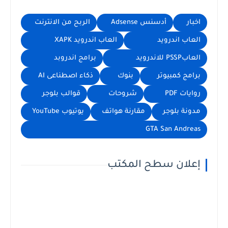
اخبار
أدسنس Adsense
الربح من الانترنت
العاب اندرويد
العاب اندرويد XAPK
العابPSSP للاندرويد
برامج اندروبد
برامج كمبيوتر
بنوك
ذكاء اصطناعى AI
روايات PDF
شروحات
قوالب بلوجر
مدونة بلوجر
مقارنة هواتف
يوتيوب YouTube
GTA San Andreas
إعلان سطح المكتب