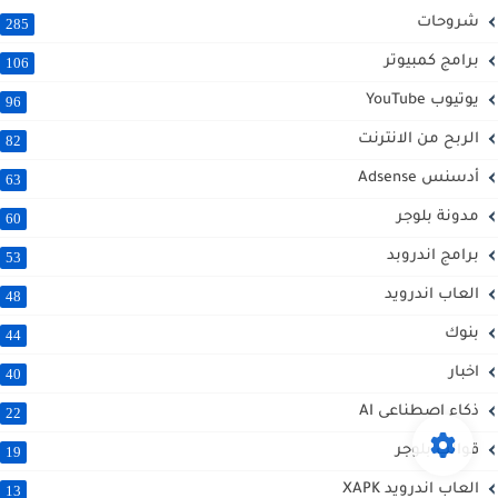
شروحات
285
برامج كمبيوتر
106
يوتيوب YouTube
96
الربح من الانترنت
82
أدسنس Adsense
63
مدونة بلوجر
60
برامج اندروبد
53
العاب اندرويد
48
بنوك
44
اخبار
40
ذكاء اصطناعى AI
22
قوالب بلوجر
19
العاب اندرويد XAPK
13