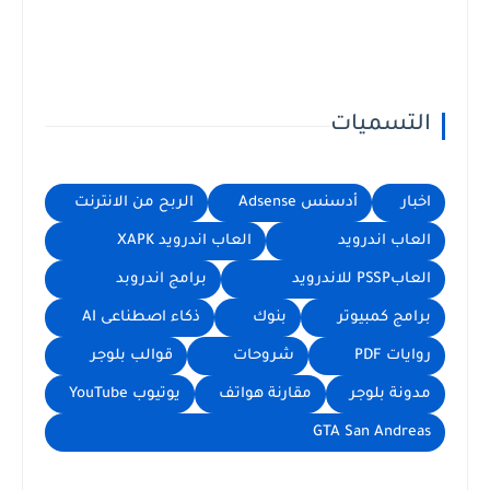
التسميات
اخبار
أدسنس Adsense
الربح من الانترنت
العاب اندرويد
العاب اندرويد XAPK
العابPSSP للاندرويد
برامج اندروبد
برامج كمبيوتر
بنوك
ذكاء اصطناعى AI
روايات PDF
شروحات
قوالب بلوجر
مدونة بلوجر
مقارنة هواتف
يوتيوب YouTube
GTA San Andreas