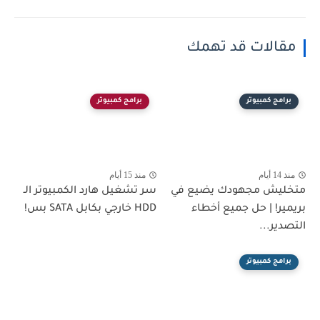
مقالات قد تهمك
برامج كمبيوتر
برامج كمبيوتر
منذ 14 أيام
منذ 15 أيام
متخليش مجهودك يضيع في
سر تشغيل هارد الكمبيوتر الـ
بريمير! | حل جميع أخطاء
HDD خارجي بكابل SATA بس!
التصدير...
برامج كمبيوتر