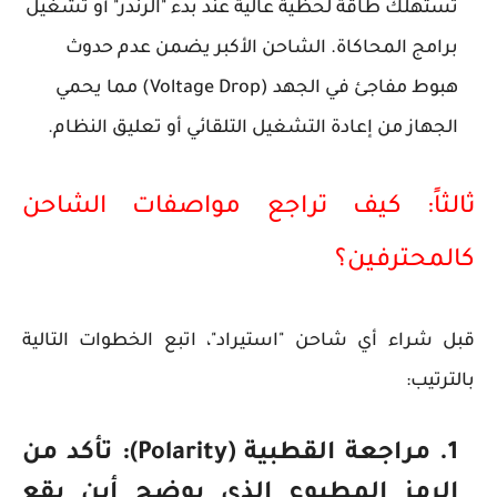
تستهلك طاقة لحظية عالية عند بدء "الرندر" أو تشغيل
برامج المحاكاة. الشاحن الأكبر يضمن عدم حدوث
هبوط مفاجئ في الجهد (Voltage Drop) مما يحمي
الجهاز من إعادة التشغيل التلقائي أو تعليق النظام.
ثالثاً: كيف تراجع مواصفات الشاحن
كالمحترفين؟
قبل شراء أي شاحن "استيراد"، اتبع الخطوات التالية
بالترتيب:
مراجعة القطبية (Polarity):
تأكد من
الرمز المطبوع الذي يوضح أين يقع