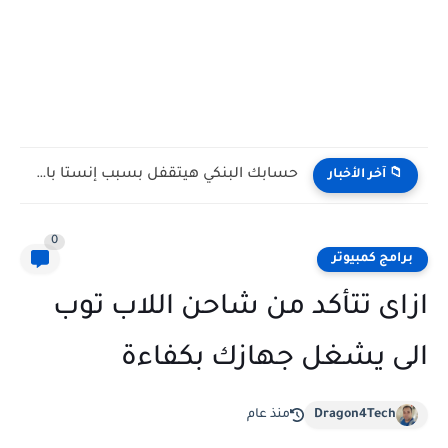
حسابك البنكي هيتقفل بسبب إنستا باي! (رسالة تحذيرية حقيقية مش...
📁 آخر الأخبار
0
برامج كمبيوتر
ازاى تتأكد من شاحن اللاب توب
الى يشغل جهازك بكفاءة
Dragon4Tech
منذ عام