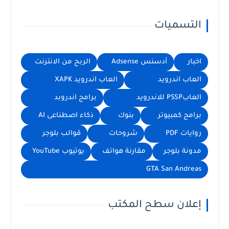
التسميات
اخبار
أدسنس Adsense
الربح من الانترنت
العاب اندرويد
العاب اندرويد XAPK
العابPSSP للاندرويد
برامج اندروبد
برامج كمبيوتر
بنوك
ذكاء اصطناعى AI
روايات PDF
شروحات
قوالب بلوجر
مدونة بلوجر
مقارنة هواتف
يوتيوب YouTube
GTA San Andreas
إعلان سطح المكتب