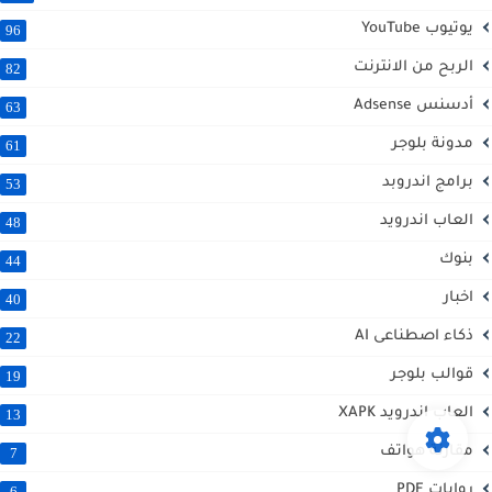
يوتيوب YouTube
96
الربح من الانترنت
82
أدسنس Adsense
63
مدونة بلوجر
61
برامج اندروبد
53
العاب اندرويد
48
بنوك
44
اخبار
40
ذكاء اصطناعى AI
22
قوالب بلوجر
19
العاب اندرويد XAPK
13
مقارنة هواتف
7
روايات PDF
6