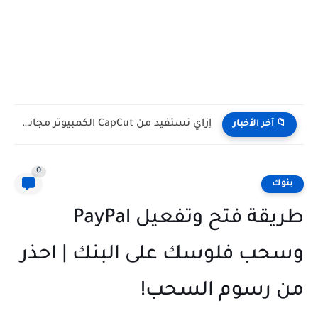
عاصفة في Blogger: أنظمة Google الآلية تغلق مئات المدونات بالخطأ...
📁 آخر الأخبار
0
بنوك
طريقة فتح وتفعيل PayPal
وسحب فلوسك على البنك | احذر
من رسوم السحب!