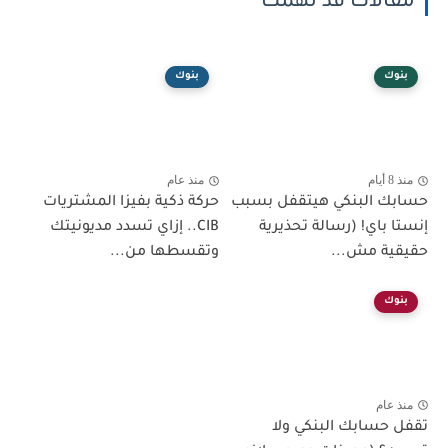
مقالات قد تهمك
بنوك
بنوك
منذ 8 أيام
منذ عام
حسابك البنكي هيتقفل بسبب
حركة ذكية بفيزا المشتريات
إنستا باي! (رسالة تحذيرية
CIB.. إزاي تسدد مديونيتك
حقيقية مش...
وتقسطها من...
بنوك
منذ عام
تقفل حسابك البنكي ولا