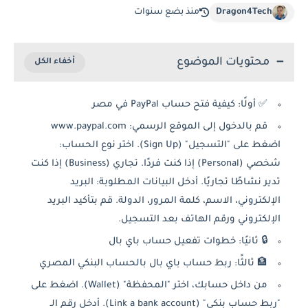
Dragon4Tech
منذ بضع سنوات
محتويات الموضوع
✅ أولًا: كيفية فتح حساب PayPal في مصر
قم بالدخول إلى الموقع الرسمي: www.paypal.com
اضغط على "التسجيل" (Sign Up). اختر نوع الحساب:
شخصي (Personal) إذا كنت فردًا. تجاري (Business) إذا كنت
تدير نشاطًا تجاريًا. أدخل البيانات المطلوبة: البريد
الإلكتروني، الاسم، كلمة المرور، الدولة. قم بتأكيد البريد
الإلكتروني ورقم الهاتف بعد التسجيل.
🔒 ثانيًا: خطوات تفعيل حساب باي بال
🏦 ثالثًا: ربط حساب باي بال بالحساب البنكي المصري
من داخل حسابك، اختر "المحفظة" (Wallet). اضغط على
"ربط حساب بنكي" (Link a bank account). أدخل رقم الـ