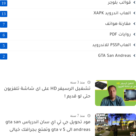
قوالب بلوجر
19
العاب اندرويد XAPK
13
مقارنة هواتف
7
روايات PDF
6
العابPSSP للاندرويد
5
GTA San Andreas
2
منذ 3 سنة
تشغيل الرسيفر HD على اى شاشة تلفزيون
حتى لو قديم !
منذ 7 سنة
مود تحويل جي تي اي سان اندرياس gta san
andreas الى gta v 5 وتمتع بجرافك خيالى