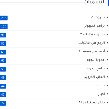
التسميات
شروحات
285
برامج كمبيوتر
106
يوتيوب YouTube
96
الربح من الانترنت
82
أدسنس Adsense
63
مدونة بلوجر
60
برامج اندروبد
53
العاب اندرويد
48
بنوك
44
اخبار
40
ذكاء اصطناعى AI
22