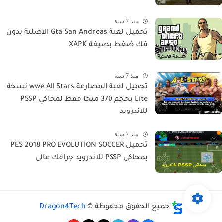
منذ 7 سنة
تحميل لعبة Gta San Andreas الاصلية بدون
فك ضغط بصيغة XAPK
منذ 7 سنة
تحميل لعبة المصارعة wwe All Stars نسخة
Lite بحجم 370 ميجا فقط لمحاكي PSSP
للاندرويد
منذ 7 سنة
تحميل PES 2018 PRO EVOLUTION SOCCER
بمحاكى PSSP للاندرويد جرافك عالى
جميع الحقوق محفوظة ©
Dragon4Tech