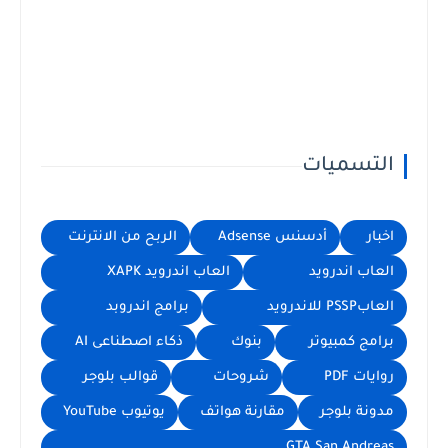
التسميات
اخبار
أدسنس Adsense
الربح من الانترنت
العاب اندرويد
العاب اندرويد XAPK
العابPSSP للاندرويد
برامج اندروبد
برامج كمبيوتر
بنوك
ذكاء اصطناعى AI
روايات PDF
شروحات
قوالب بلوجر
مدونة بلوجر
مقارنة هواتف
يوتيوب YouTube
GTA San Andreas