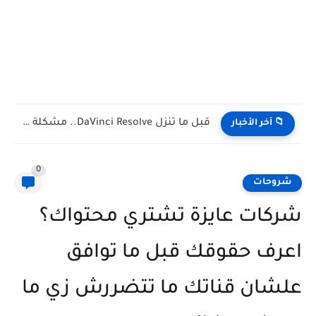
حسابك البنكي هيتقفل بسبب إنستا باي! (رسالة تحذيرية حقيقية مش...
📁 آخر الأخبار
0
شروحات
شركات عايزة تشتري محتواك؟
اعرف حقوقك قبل ما توافق
علشان قناتك ما تتضررش زي ما