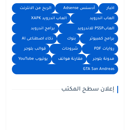
اخبار
أدسنس Adsense
الربح من الانترنت
العاب اندرويد
العاب اندرويد XAPK
العابPSSP للاندرويد
برامج اندروبد
برامج كمبيوتر
بنوك
ذكاء اصطناعى AI
روايات PDF
شروحات
قوالب بلوجر
مدونة بلوجر
مقارنة هواتف
يوتيوب YouTube
GTA San Andreas
إعلان سطح المكتب