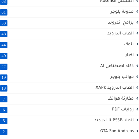
أدسنس Adsense
63
مدونة بلوجر
61
برامج اندروبد
53
العاب اندرويد
48
بنوك
44
اخبار
40
ذكاء اصطناعى AI
22
قوالب بلوجر
19
العاب اندرويد XAPK
13
مقارنة هواتف
7
روايات PDF
6
العابPSSP للاندرويد
5
GTA San Andreas
2