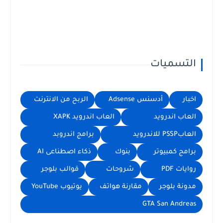
التسميات
اخبار
أدسنس Adsense
الربح من الانترنت
العاب اندرويد
العاب اندرويد XAPK
العابPSSP للاندرويد
برامج اندروبد
برامج كمبيوتر
بنوك
ذكاء اصطناعى AI
روايات PDF
شروحات
قوالب بلوجر
مدونة بلوجر
مقارنة هواتف
يوتيوب YouTube
GTA San Andreas