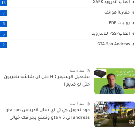
العاب اندرويد XAPK
13
مقارنة هواتف
7
روايات PDF
6
العابPSSP للاندرويد
5
GTA San Andreas
2
منذ 3 سنة
تشغيل الرسيفر HD على اى شاشة تلفزيون
حتى لو قديم !
منذ 7 سنة
مود تحويل جي تي اي سان اندرياس gta san
andreas الى gta v 5 وتمتع بجرافك خيالى