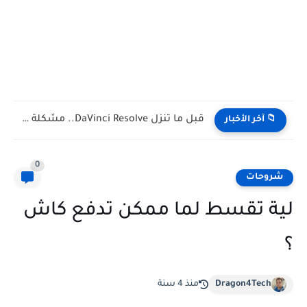
حسابك البنكي هيتقفل بسبب إنستا باي! (رسالة تحذيرية حقيقية مش...
📁 آخر الأخبار
0
شروحات
لية تقسط لما ممكن تدفع كاش
؟
Dragon4Tech
منذ 4 سنة