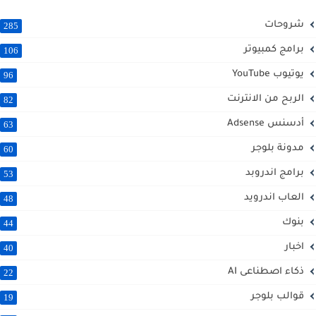
شروحات
285
برامج كمبيوتر
106
يوتيوب YouTube
96
الربح من الانترنت
82
أدسنس Adsense
63
مدونة بلوجر
60
برامج اندروبد
53
العاب اندرويد
48
بنوك
44
اخبار
40
ذكاء اصطناعى AI
22
قوالب بلوجر
19