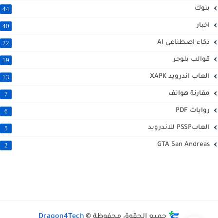
بنوك
44
اخبار
40
ذكاء اصطناعى AI
22
قوالب بلوجر
19
العاب اندرويد XAPK
13
مقارنة هواتف
7
روايات PDF
6
العابPSSP للاندرويد
5
GTA San Andreas
2
جميع الحقوق محفوظة ©
Dragon4Tech