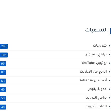
التسميات
شروحات
285
برامج كمبيوتر
106
يوتيوب YouTube
96
الربح من الانترنت
82
أدسنس Adsense
63
مدونة بلوجر
60
برامج اندروبد
53
العاب اندرويد
48