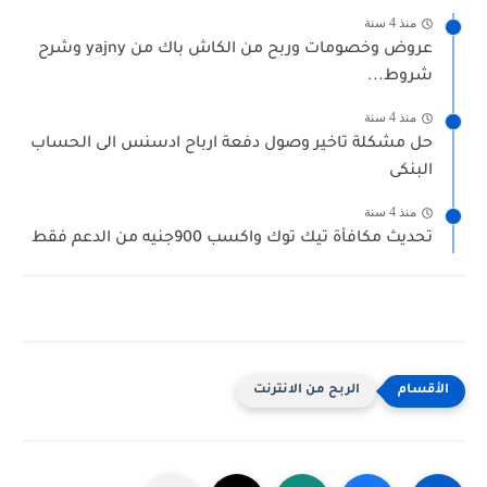
منذ 4 سنة
عروض وخصومات وربح من الكاش باك من yajny وشرح
شروط...
منذ 4 سنة
حل مشكلة تاخير وصول دفعة ارباح ادسنس الى الحساب
البنكى
منذ 4 سنة
تحديث مكافأة تيك توك واكسب 900جنيه من الدعم فقط
الربح من الانترنت