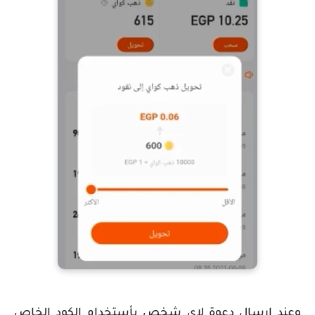
وعند ارسال دعوة لاى شخص بأستخدام الكود الخاص