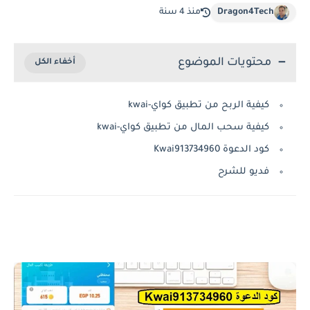
Dragon4Tech
منذ 4 سنة
محتويات الموضوع
كيفية الربح من تطبيق كواي-kwai
كيفية سحب المال من تطبيق كواي-kwai
كود الدعوة Kwai913734960
فديو للشرح