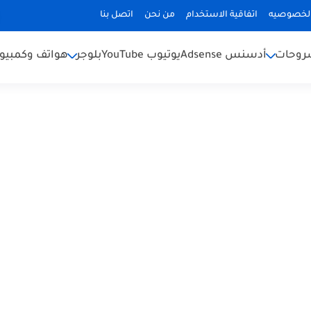
لخصوصيه
اتفاقية الاستخدام
من نحن
اتصل بنا
شروحات
أدسنس Adsense
يوتيوب YouTube
بلوجر
هواتف وكمبيوت