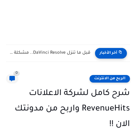
حسابك البنكي هيتقفل بسبب إنستا باي! (رسالة تحذيرية حقيقية مش...
📁 آخر الأخبار
0
الربح من الانترنت
شرح كامل لشركة الاعلانات
RevenueHits واربح من مدونتك
الان !!