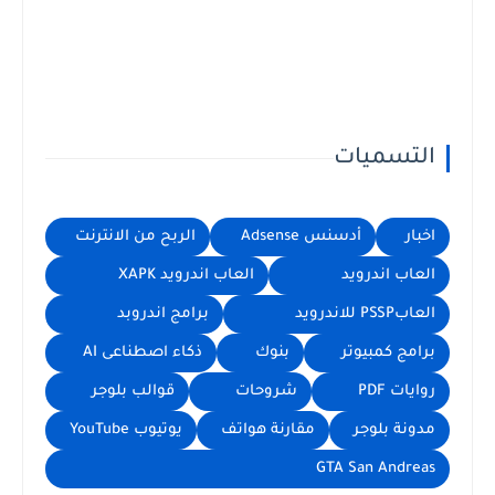
التسميات
اخبار
أدسنس Adsense
الربح من الانترنت
العاب اندرويد
العاب اندرويد XAPK
العابPSSP للاندرويد
برامج اندروبد
برامج كمبيوتر
بنوك
ذكاء اصطناعى AI
روايات PDF
شروحات
قوالب بلوجر
مدونة بلوجر
مقارنة هواتف
يوتيوب YouTube
GTA San Andreas