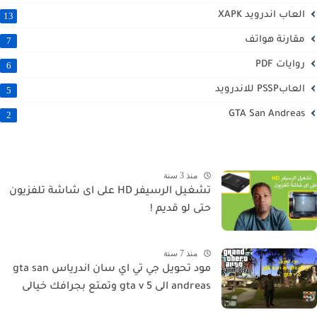
العاب اندرويد XAPK
13
مقارنة هواتف
7
روايات PDF
6
العابPSSP للاندرويد
5
GTA San Andreas
2
منذ 3 سنة
تشغيل الرسيفر HD على اى شاشة تلفزيون
حتى لو قديم !
منذ 7 سنة
مود تحويل جي تي اي سان اندرياس gta san
andreas الى gta v 5 وتمتع بجرافك خيالى