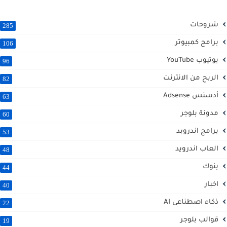
شروحات
285
برامج كمبيوتر
106
يوتيوب YouTube
96
الربح من الانترنت
82
أدسنس Adsense
63
مدونة بلوجر
60
برامج اندروبد
53
العاب اندرويد
48
بنوك
44
اخبار
40
ذكاء اصطناعى AI
22
قوالب بلوجر
19